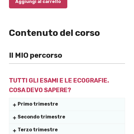
Aggiungi al carrello
Contenuto del corso
Il MIO percorso
TUTTI GLI ESAMI E LE ECOGRAFIE.
COSA DEVO SAPERE?
Primo trimestre
Primi esami ematici ed esenzioni
Secondo trimestre
dott. Luigi Fasolino e dott.ssa Cetty Riggio
La visita e gli esami del II trimestre
La translucenza nucale (NT) e il Bitest o
Terzo trimestre