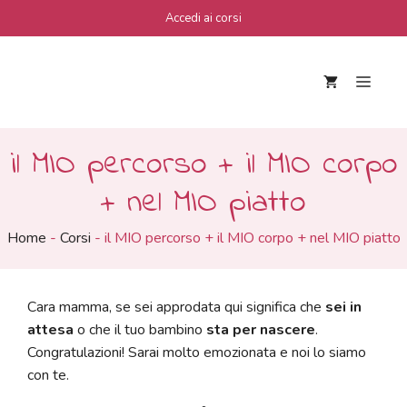
Vai
Accedi ai corsi
al
contenuto
Men
il MIO percorso + il MIO corpo
+ nel MIO piatto
Home
-
Corsi
-
il MIO percorso + il MIO corpo + nel MIO piatto
Cara mamma, se sei approdata qui significa che
sei in
attesa
o che il tuo bambino
sta per nascere
.
Congratulazioni! Sarai molto emozionata e noi lo siamo
con te.