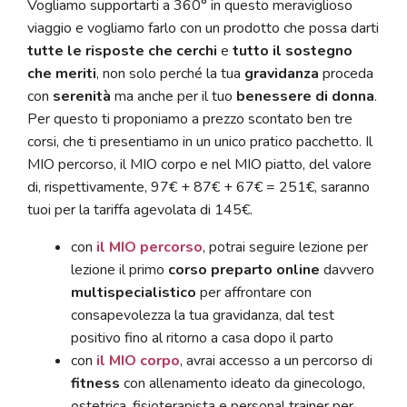
Vogliamo supportarti a 360° in questo meraviglioso
viaggio e vogliamo farlo con un prodotto che possa darti
tutte le risposte che cerchi
e
tutto il sostegno
che meriti
, non solo perché la tua
gravidanza
proceda
con
serenità
ma anche per il tuo
benessere di donna
.
Per questo ti proponiamo a prezzo scontato ben tre
corsi, che ti presentiamo in un unico pratico pacchetto. Il
MIO percorso, il MIO corpo e nel MIO piatto, del valore
di, rispettivamente, 97€ + 87€ + 67€ = 251€, saranno
tuoi per la tariffa agevolata di 145€.
con
il MIO percorso
, potrai seguire lezione per
lezione il primo
corso preparto online
davvero
multispecialistico
per affrontare con
consapevolezza la tua gravidanza, dal test
positivo fino al ritorno a casa dopo il parto
con
il MIO corpo
, avrai accesso a un percorso di
fitness
con allenamento ideato da ginecologo,
ostetrica, fisioterapista e personal trainer per