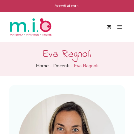
Vai
Accedi ai corsi
al
contenuto
Men
Eva Ragnoli
Home
-
Docenti
-
Eva Ragnoli