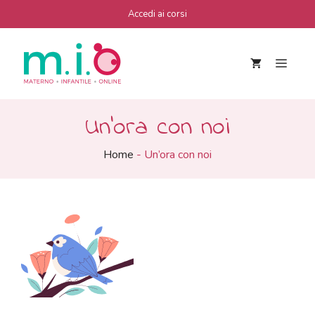
Vai
Accedi ai corsi
al
contenuto
Men
Un’ora con noi
Home
-
Un’ora con noi