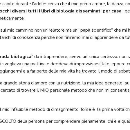
er capito durante l’adolescenza che il mio primo amore, la danza, 
cchi diversi tutti i libri di biologia disseminati per casa
, pe
eneticamente.
 sul mio cammino non un relatore,ma un “papà scientifico” che mi h
 stanchi di conoscenza,perché non finiremo mai di apprendere da tut
rada biologica
” da intraprendere, avevo un’ unica certezza: non s
 svegliava una mattina e decideva di improvvisarsi tale, eppure
giungermi e a far parte della mia vita ha trovato il modo di abbat
ia grande storia d’amore con la nutrizione, la mia idea generale s
ho cercato di trovare il MIO personale metodo che non mi consentiss
ul mio infallibile metodo di dimagrimento, forse è la prima volta c
ASCOLTO della persona per comprendere pienamente chi è e quale