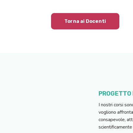
Torna ai Docenti
PROGETTO M
I nostri corsi son
vogliono affront
consapevole, att
scientificamente