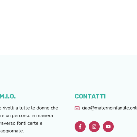
.I.O.
CONTATTI
o rivolti a tutte le donne che
ciao@maternoinfantile.onl
are un percorso in maniera
raverso fonti certe e
 aggiornate.