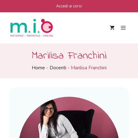
Vai
Accedi ai corsi
al
contenuto
Men
Marilisa Franchini
Home
-
Docenti
-
Marilisa Franchini