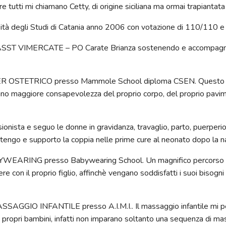
tutti mi chiamano Cetty, di origine siciliana ma ormai trapiantata
ità degli Studi di Catania anno 2006 con votazione di 110/110 e
ASST VIMERCATE – PO Carate Brianza sostenendo e accompagnan
OSTETRICO presso Mammole School diploma CSEN. Questo mi p
iano maggiore consapevolezza del proprio corpo, del proprio pavi
onista e seguo le donne in gravidanza, travaglio, parto, puerper
ostengo e supporto la coppia nelle prime cure al neonato dopo la na
ING presso Babywearing School. Un magnifico percorso che m
 con il proprio figlio, affinchè vengano soddisfatti i suoi bisogni
GIO INFANTILE presso A.I.M.I.. Il massaggio infantile mi perm
 i propri bambini, infatti non imparano soltanto una sequenza di m