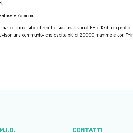
ni.
trice e Arianna.
nasce il mio sito internet e sui canali social FB e IG il mio prof
dvisor, una community che ospita più di 20000 mamme e con Prim
.I.O.
CONTATTI